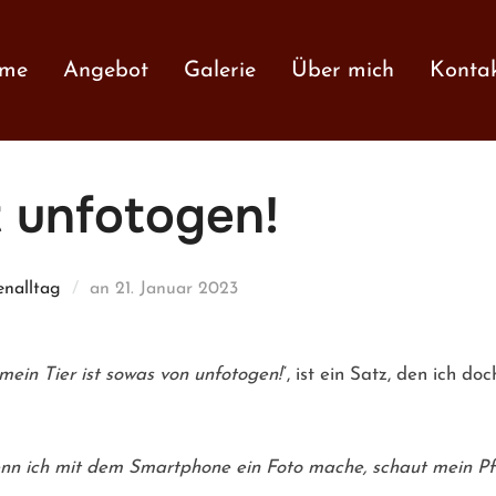
me
Angebot
Galerie
Über mich
Konta
st unfotogen!
Veröffentlicht
enalltag
an
21. Januar 2023
am
mein Tier ist sowas von unfotogen!
“, ist ein Satz, den ich do
n ich mit dem Smartphone ein Foto mache, schaut mein Pfe