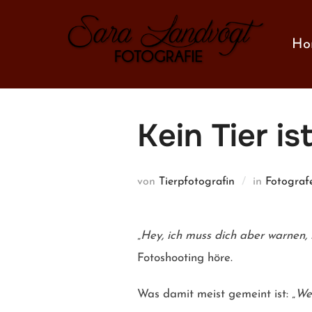
Zum
Inhalt
Ho
springen
Kein Tier i
von
Tierpfotografin
in
Fotograf
„
Hey, ich muss dich aber warnen, 
Fotoshooting höre.
Was damit meist gemeint ist: „
Wen