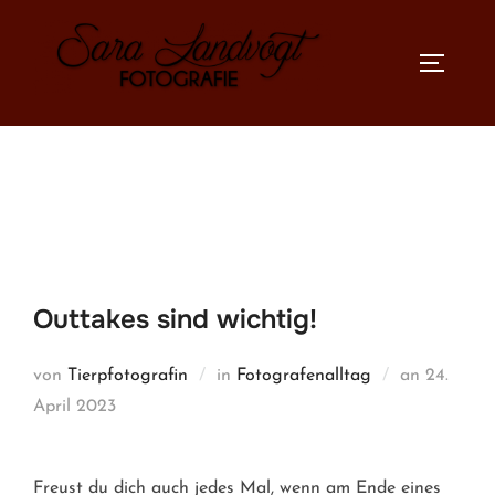
Zum
Inhalt
SEITEN
springen
Outtakes sind wichtig!
Veröffent
von
Tierpfotografin
in
Fotografenalltag
an
24.
am
April 2023
Freust du dich auch jedes Mal, wenn am Ende eines