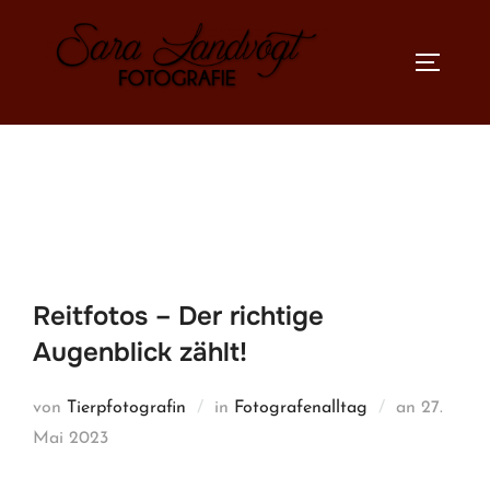
Zum
Inhalt
SEITEN
springen
Reitfotos – Der richtige
Augenblick zählt!
Veröffent
von
Tierpfotografin
in
Fotografenalltag
an
27.
am
Mai 2023