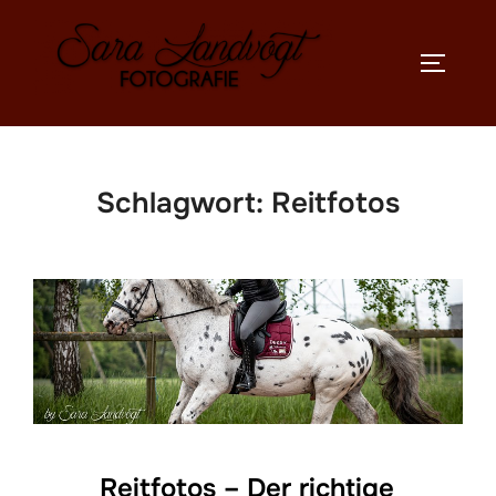
Zum
Inhalt
SEITEN
springen
Schlagwort:
Reitfotos
Reitfotos – Der richtige