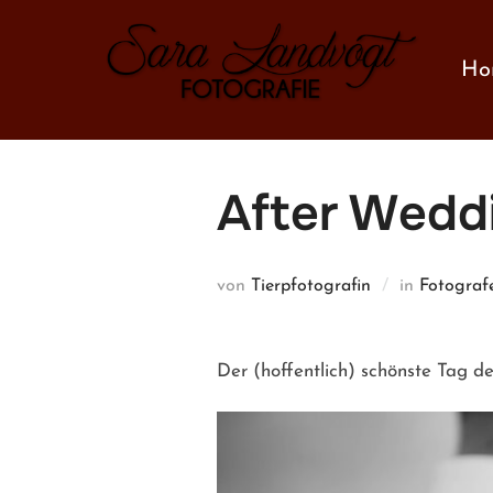
Zum
Inhalt
Ho
springen
After Wedd
von
Tierpfotografin
in
Fotograf
Der (hoffentlich) schönste Tag d