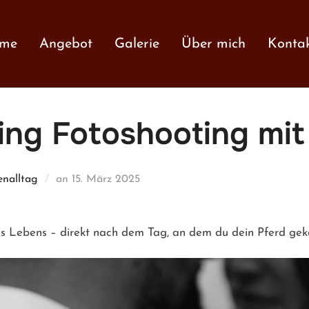
me
Angebot
Galerie
Über mich
Konta
ing Fotoshooting mit
Veröffentlicht
enalltag
an
15. März 2025
am
es Lebens – direkt nach dem Tag, an dem du dein Pferd geka