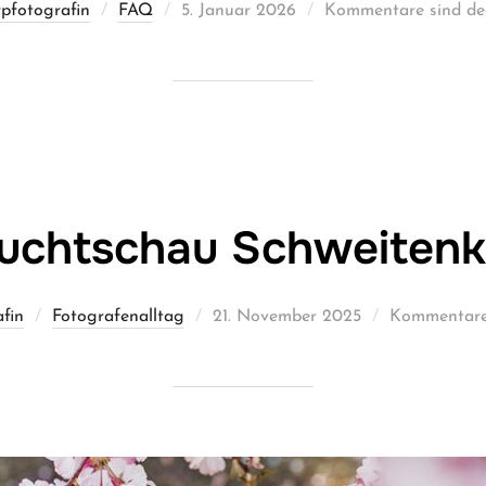
Veröffentlicht
rpfotografin
FAQ
5. Januar 2026
Kommentare sind dea
am
uchtschau Schweitenk
Veröffentlicht
afin
Fotografenalltag
21. November 2025
Kommentare 
am