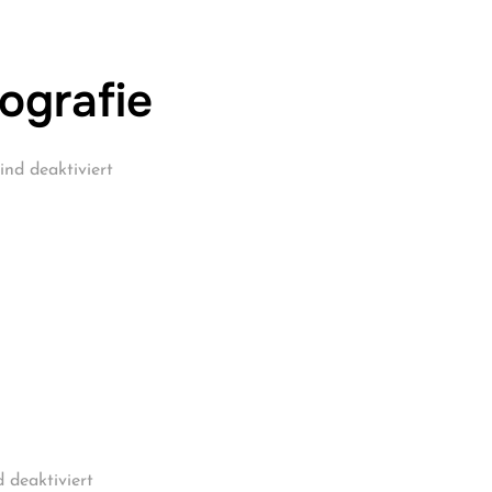
tografie
nd deaktiviert
 deaktiviert