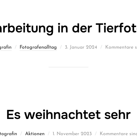
rbeitung in der Tierfo
Veröffentlicht
grafin
Fotografenalltag
3. Januar 2024
Kommentare si
am
Es weihnachtet sehr
Veröffentlicht
tografin
Aktionen
1. November 2023
Kommentare sind