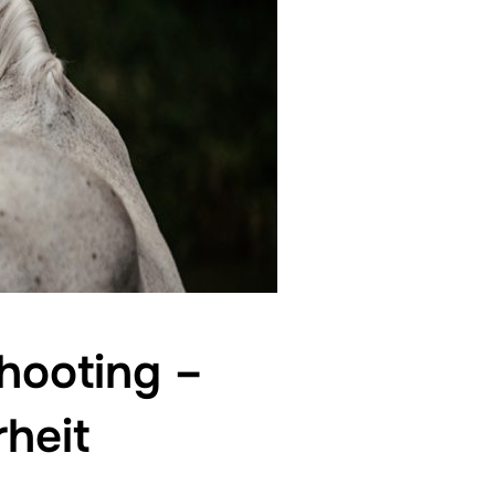
hooting –
rheit