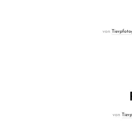
von
Tierpfoto
von
Tier