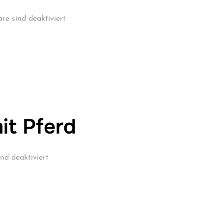
e sind deaktiviert
it Pferd
d deaktiviert