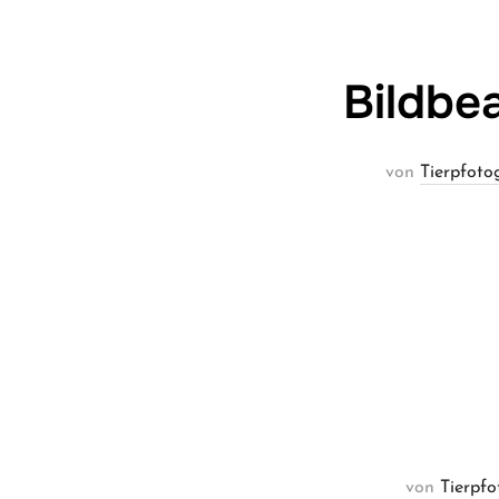
Bildbea
von
Tierpfoto
von
Tierpfo