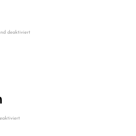
nd deaktiviert
n
aktiviert