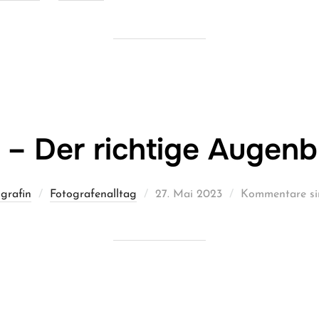
am
 – Der richtige Augenbl
Veröffentlicht
grafin
Fotografenalltag
27. Mai 2023
Kommentare sin
am