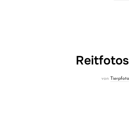
Reitfotos
von
Tierpfoto