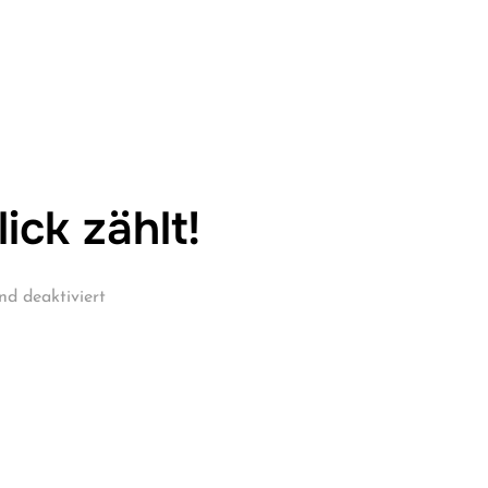
ick zählt!
d deaktiviert