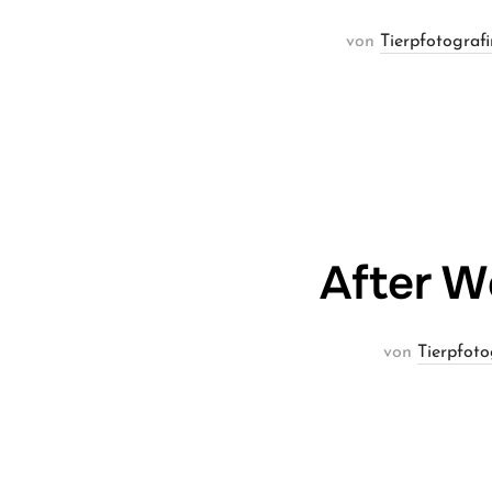
von
Tierpfotografi
After W
von
Tierpfoto