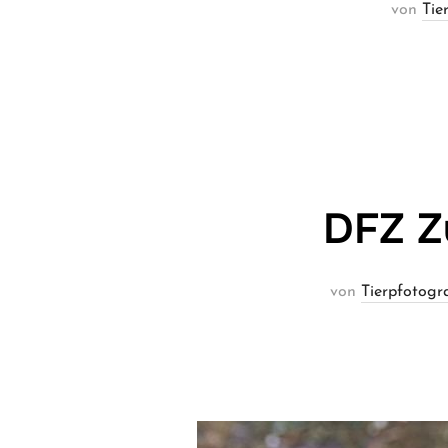
von
Tie
DFZ Z
von
Tierpfotogr