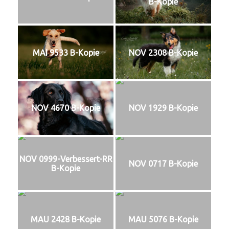
B-Kopie
MAI 9533 B-Kopie
NOV 2308 B-Kopie
NOV 4670 B-Kopie
NOV 1929 B-Kopie
NOV 0999-Verbessert-RR
NOV 0717 B-Kopie
B-Kopie
MAU 2428 B-Kopie
MAU 5076 B-Kopie